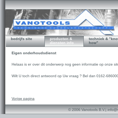
bedrijfs site
producten &
techniek & "kn
diensten info
how"
Eigen onderhoudsdienst
Helaas is er over dit onderwerp nog geen informatie op onze si
Wilt U toch direct antwoord op Uw vraag ? Bel dan 0162-68600
Vorige pagina
© 2006 Vanotools B.V.|
info@v